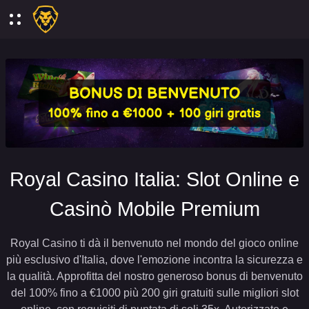
Royal Casino Italia: Slot Online e
Casinò Mobile Premium
Royal Casino ti dà il benvenuto nel mondo del gioco online
più esclusivo d'Italia, dove l'emozione incontra la sicurezza e
la qualità. Approfitta del nostro generoso bonus di benvenuto
del 100% fino a €1000 più 200 giri gratuiti sulle migliori slot