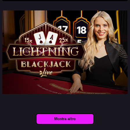
Mostra altro