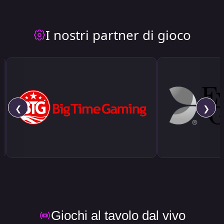
I nostri partner di gioco
❮
❯
Giochi al tavolo dal vivo