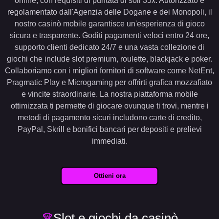
online, con requisiti di puntata di soli 35x. Autorizzato e
regolamentato dall'Agenzia delle Dogane e dei Monopoli, il
nostro casinò mobile garantisce un'esperienza di gioco
sicura e trasparente. Goditi pagamenti veloci entro 24 ore,
supporto clienti dedicato 24/7 e una vasta collezione di
giochi che include slot premium, roulette, blackjack e poker.
Collaboriamo con i migliori fornitori di software come NetEnt,
Pragmatic Play e Microgaming per offrirti grafica mozzafiato
e vincite straordinarie. La nostra piattaforma mobile
ottimizzata ti permette di giocare ovunque ti trovi, mentre i
metodi di pagamento sicuri includono carte di credito,
PayPal, Skrill e bonifici bancari per depositi e prelievi
immediati.
Ottieni ora
Slot e giochi da casinò