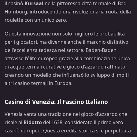
il casinò
Kursaal
nella pittoresca città termale di Bad
Homburg, introducendo una rivoluzionaria ruota della
roulette con un unico zero.
Questa innovazione non solo migliorò le probabilità
per i giocatori, ma divenne anche il marchio distintivo
dell'eccellenza tedesca nel settore. Baden-Baden
attrasse l'élite europea grazie alla combinazione unica
di acque termali curative e gioco d'azzardo raffinato,
creando un modello che influenzò lo sviluppo di molti
altri casino termali in Europa.
Casino di Venezia: Il Fascino Italiano
Venezia vanta una tradizione nel gioco d'azzardo che
risale al
Ridotto
del 1638, considerato il primo vero
casinò europeo. Questa eredità storica si è perpetuata