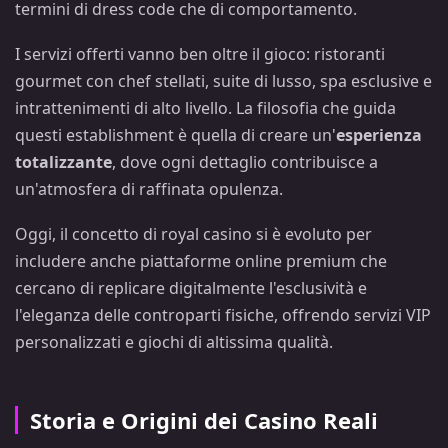
termini di dress code che di comportamento.
I servizi offerti vanno ben oltre il gioco: ristoranti
gourmet con chef stellati, suite di lusso, spa esclusive e
intrattenimenti di alto livello. La filosofia che guida
questi establishment è quella di creare un'
esperienza
totalizzante
, dove ogni dettaglio contribuisce a
un'atmosfera di raffinata opulenza.
Oggi, il concetto di royal casino si è evoluto per
includere anche piattaforme online premium che
cercano di replicare digitalmente l'esclusività e
l'eleganza delle controparti fisiche, offrendo servizi VIP
personalizzati e giochi di altissima qualità.
Storia e Origini dei Casino Reali