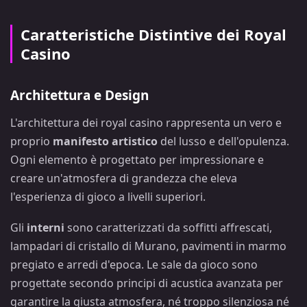
Caratteristiche Distintive dei Royal
Casino
Architettura e Design
L'architettura dei royal casino rappresenta un vero e
proprio
manifesto artistico
del lusso e dell'opulenza.
Ogni elemento è progettato per impressionare e
creare un'atmosfera di grandezza che eleva
l'esperienza di gioco a livelli superiori.
Gli
interni
sono caratterizzati da soffitti affrescati,
lampadari di cristallo di Murano, pavimenti in marmo
pregiato e arredi d'epoca. Le sale da gioco sono
progettate secondo principi di acustica avanzata per
garantire la giusta atmosfera, né troppo silenziosa né