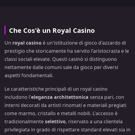
Che Cos'è un Royal Casino
Un
royal casino
è un'istituzione di gioco d'azzardo di
prestigio che storicamente ha servito l'aristocrazia e le
classi sociali elevate. Questi casinò si distinguono
nettamente dalle comuni sale da gioco per diversi
aspetti fondamentali.
Le caratteristiche principali di un royal casino
includono l'
eleganza architettonica
senza pari, con
interni decorati da artisti rinomati e materiali pregiati
come marmo, cristallo e metalli nobili. L'accesso è
tradizionalmente
selettivo
, riservato a una clientela
privilegiata in grado di rispettare standard elevati sia in