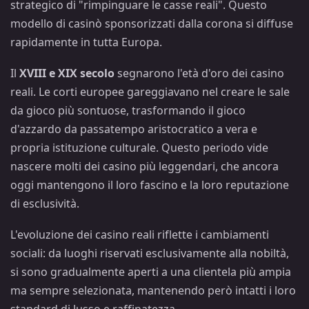
strategico di "rimpinguare le casse reali". Questo
modello di casinò sponsorizzati dalla corona si diffuse
rapidamente in tutta Europa.
Il
XVIII e XIX secolo
segnarono l'età d'oro dei casino
reali. Le corti europee gareggiavano nel creare le sale
da gioco più sontuose, trasformando il gioco
d'azzardo da passatempo aristocratico a vera e
propria istituzione culturale. Questo periodo vide
nascere molti dei casino più leggendari, che ancora
oggi mantengono il loro fascino e la loro reputazione
di esclusività.
L'evoluzione dei casino reali riflette i cambiamenti
sociali: da luoghi riservati esclusivamente alla nobiltà,
si sono gradualmente aperti a una clientela più ampia
ma sempre selezionata, mantenendo però intatti i loro
standard di lusso e raffinatezza.