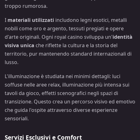
troppo rumorosa.
I
materiali utilizzati
includono legni esotici, metalli
nobili come oro e argento, tessuti pregiati e opere
d'arte originali. Ogni royal casino sviluppa un'
identità
visiva unica
che riflette la cultura e la storia del
territorio, pur mantenendo standard internazionali di
lusso.
L'illuminazione è studiata nei minimi dettagli: luci
soffuse nelle aree relax, illuminazione più intensa sui
tavoli da gioco, effetti scenografici negli spazi di
transizione. Questo crea un percorso visivo ed emotivo
che guida l'ospite attraverso diverse esperienze
sensoriali.
Servizi Esclusivi e Comfort